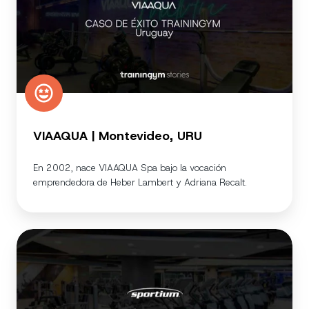
VIAAQUA | Montevideo, URU
En 2002, nace VIAAQUA Spa bajo la vocación
emprendedora de Heber Lambert y Adriana Recalt.
Sportium
|
México