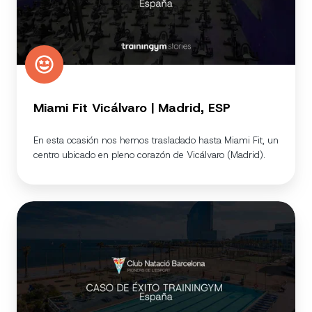
Miami Fit Vicálvaro | Madrid, ESP
En esta ocasión nos hemos trasladado hasta Miami Fit, un
centro ubicado en pleno corazón de Vicálvaro (Madrid).
Club
de
Natació
|
Barcelona,
ESP