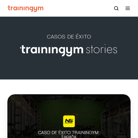
CASOS DE ÉXITO
NonStop
Gym
24h
| España