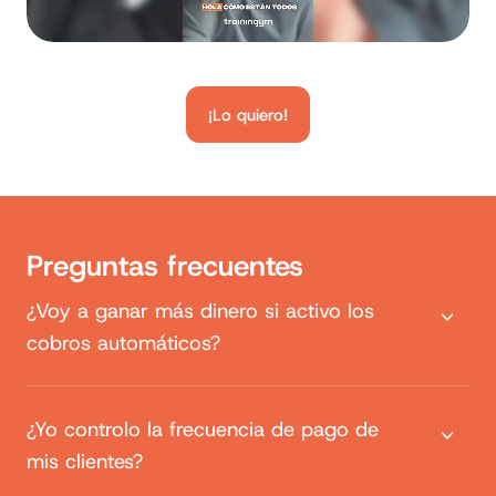
¡Lo quiero!
Preguntas frecuentes
¿Voy a ganar más dinero si activo los
cobros automáticos?
¿Yo controlo la frecuencia de pago de
mis clientes?