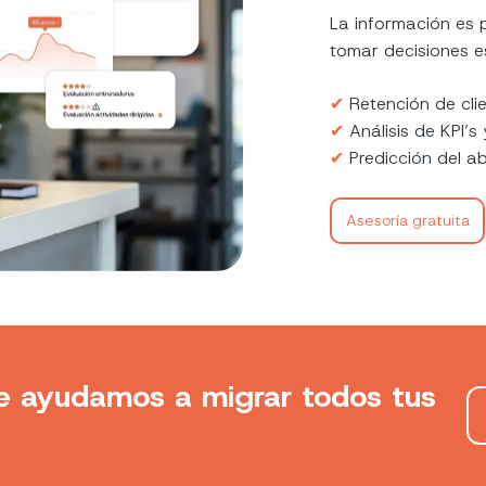
La información es 
tomar decisiones e
✔︎
Retención de cli
✔︎
Análisis de KPI’s
✔︎
Predicción del ab
Asesoría gratuita
e ayudamos a migrar todos tus