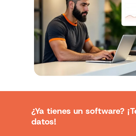
¿Ya tienes un software?
¡T
datos!