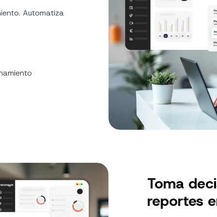
miento. Automatiza
enamiento
Toma decis
reportes 