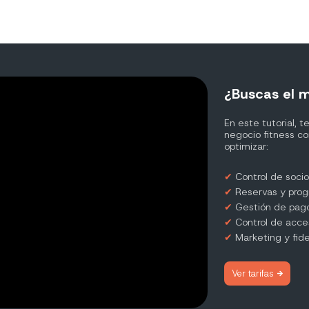
¿Buscas el m
En este tutorial,
negocio fitness c
optimizar:
✔︎
Control de soci
✔︎
Reservas y prog
✔︎
Gestión de pago
✔︎
Control de acce
✔︎
Marketing y fide
Ver tarifas