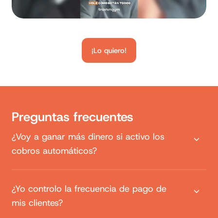
¡Lo quiero!
Preguntas frecuentes
¿Voy a ganar más dinero si activo los
cobros automáticos?
¿Yo controlo la frecuencia de pago de
mis clientes?